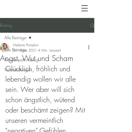
Beitrag
Alle Beiträge
Melanie Pomplun
Alle Beiträge
21. März 2021
4 Min. Lesezeit
Angst, Wut und Scham
Transformationsblog
Glücklich, fröhlich und 
Veranstaltungen
lebendig wollen wir alle 
sein. Wer aber will sich 
schon ängstlich, wütend 
oder beschämt zeigen? Mit 
unseren vermeintlich 
"negativen" Gefühlen 