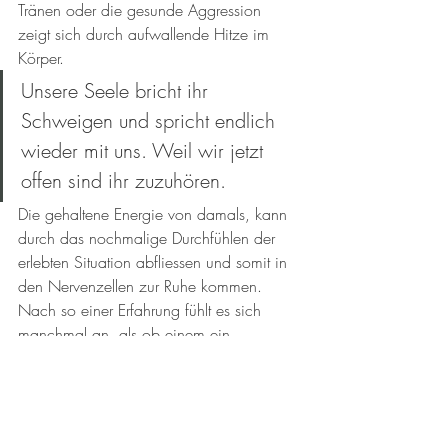
Tränen oder die gesunde Aggression 
zeigt sich durch aufwallende Hitze im 
Körper. 
Unsere Seele bricht ihr 
Schweigen und spricht endlich 
wieder mit uns. Weil wir jetzt 
offen sind ihr zuzuhören. 
Die gehaltene Energie von damals, kann 
durch das nochmalige Durchfühlen der 
erlebten Situation abfliessen und somit in 
den Nervenzellen zur Ruhe kommen. 
Nach so einer Erfahrung fühlt es sich 
manchmal an, als ob einem ein 
Zenternstein aus seinem Rucksack 
genommen wurde. Viele berichten 
anschliessend auch von einer tiefen 
Erschöpfung und Müdigkeit, die sich aber 