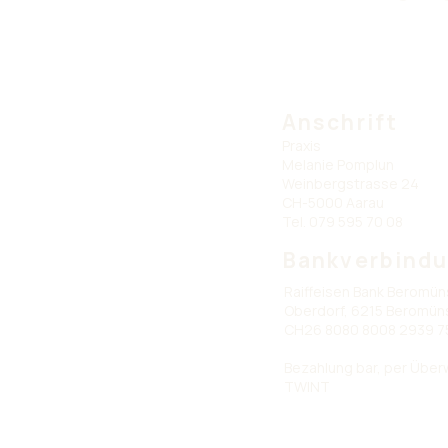
Anschrift
Praxis
Melanie Pomplun
Weinbergstrasse 24
CH-5000 Aarau
Tel. 079 595 70 08
Bankverbind
Raiffeisen Bank Beromün
Oberdorf, 6215 Beromün
CH26 8080 8008 2939 7
Bezahlung bar, per Übe
TWINT