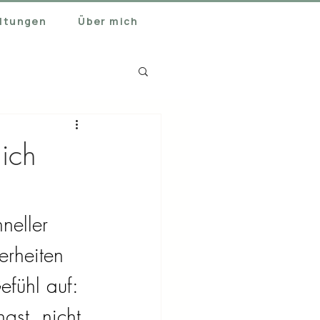
ltungen
Über mich
ich
neller 
erheiten 
efühl auf: 
gst, nicht 