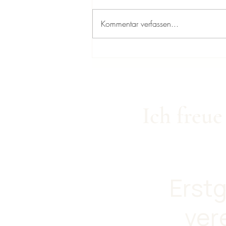
Kommentar verfassen...
Wenn alte Wunden unser
Leben prägen
Ich freue
Erst
ver