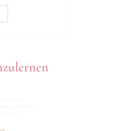
rößte Verrat
nzulernen
.
rstgespräch
finden gemeinsam
zu deinem