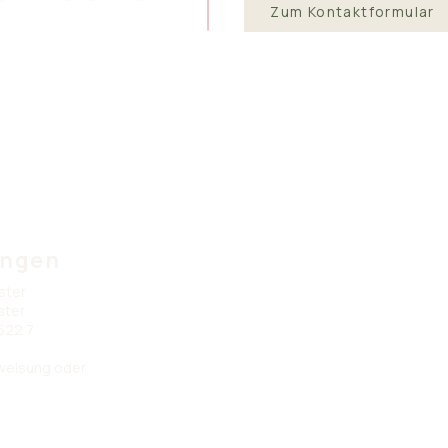
Zum Kontaktformular
ungen
ster
ster
522 7
rweisung oder