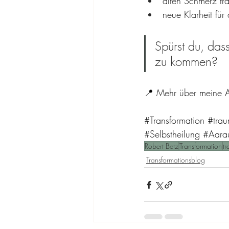
alten Schmerz tra
neue Klarheit für
Spürst du, dass
zu kommen?
📍 Mehr über meine Ar
#Transformation
#trau
#Selbstheilung
#Aara
Robert Betz
Transformation
t
Transformationsblog