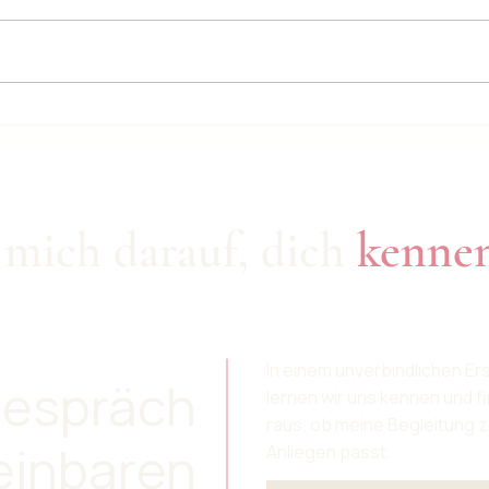
Der g
Weniger müssen, lieber mehr
leben!
 mich darauf, dich
kenne
In einem unverbindlichen E
gespräch
lernen wir uns kennen und 
raus, ob meine Begleitung 
einbaren
Anliegen passt.