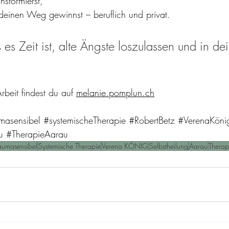
nsformierst,
 deinen Weg gewinnst – beruflich und privat.
 es Zeit ist, alte Ängste loszulassen und in dei
beit findest du auf 
melanie.pomplun.ch
masensibel
#systemischeTherapie
#RobertBetz
#VerenaKöni
u
#TherapieAarau
raumasensibel
Systemische Therapie
Verena KÖNIG
Selbstheilung
Aarau
Therap