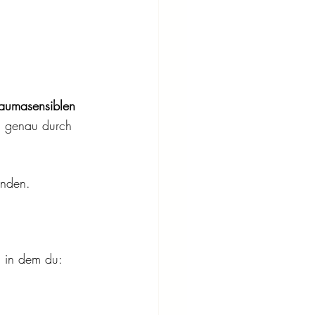
raumasensiblen 
n genau durch 
inden.
, in dem du: