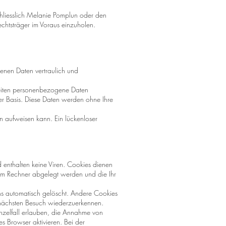
chliesslich Melanie Pomplun oder den
echtsträger im Voraus einzuholen.
enen Daten vertraulich und
Seiten personenbezogene Daten
ger Basis. Diese Daten werden ohne Ihre
n aufweisen kann. Ein lückenloser
 enthalten keine Viren. Cookies dienen
hrem Rechner abgelegt werden und die Ihr
hs automatisch gelöscht. Andere Cookies
m nächsten Besuch wiederzuerkennen.
inzelfall erlauben, die Annahme von
s Browser aktivieren. Bei der