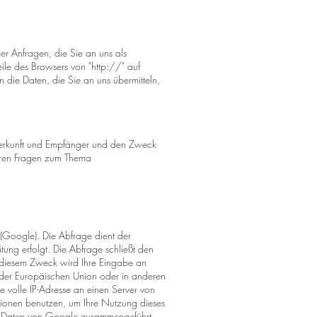
er Anfragen, die Sie an uns als
eile des Browsers von "http://" auf
n die Daten, die Sie an uns übermitteln,
 Herkunft und Empfänger und den Zweck
teren Fragen zum Thema
(Google). Die Abfrage dient der
ung erfolgt. Die Abfrage schließt den
 diesem Zweck wird Ihre Eingabe an
 der Europäischen Union oder in anderen
 volle IP-Adresse an einen Server von
tionen benutzen, um Ihre Nutzung dieses
en Daten von Google zusammengeführt.