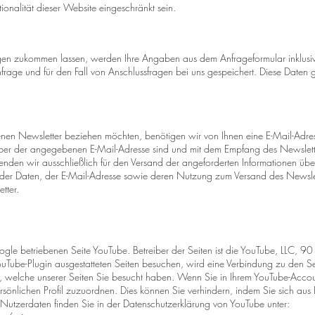
ionalität dieser Website eingeschränkt sein.
gen zukommen lassen, werden Ihre Angaben aus dem Anfrageformular inklusi
age und für den Fall von Anschlussfragen bei uns gespeichert. Diese Daten g
en Newsletter beziehen möchten, benötigen wir von Ihnen eine E-Mail-Adres
aber der angegebenen E-Mail-Adresse sind und mit dem Empfang des Newslette
nden wir ausschließlich für den Versand der angeforderten Informationen übe
g der Daten, der E-Mail-Adresse sowie deren Nutzung zum Versand des Newslet
tter.
ogle betriebenen Seite YouTube. Betreiber der Seiten ist die YouTube, LLC,
uTube-Plugin ausgestatteten Seiten besuchen, wird eine Verbindung zu den Se
t, welche unserer Seiten Sie besucht haben. Wenn Sie in Ihrem YouTube-Accou
persönlichen Profil zuzuordnen. Dies können Sie verhindern, indem Sie sich a
utzerdaten finden Sie in der Datenschutzerklärung von YouTube unter: