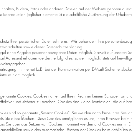
 Inhalten, Bildern, Fotos oder anderen Dateien auf der Website gehören auss
e Reproduktion jeglicher Elemente ist die schriftliche Zustimmung der Urheberr
Schutz Ihrer persönlichen Daten sehr ernst. Wir behandeln Ihre personenbezog
zvorschriften sowie dieser Datenschutzerklärung.
 Regel ohne Angabe personenbezogener Daten möglich. Soweit auf unseren 
il-Adressen) erhoben werden, erfolgt dies, soweit möglich, stets auf freiwilli
e weitergegeben.
rtragung im Internet (z.B. bei der Kommunikation per E-Mail) Sicherheitslücke
tte ist nicht möglich.
o genannte Cookies. Cookies richten auf Ihrem Rechner keinen Schaden an und
effektiver und sicherer zu machen. Cookies sind kleine Textdateien, die auf I
kies sind so genannte „Session-Cookies“. Sie werden nach Ende Ihres Besuc
 bis Sie diese löschen. Diese Cookies ermöglichen es uns, Ihren Browser bei
dass Sie über das Setzen von Cookies informiert werden und Cookies nur im E
l ausschließen sowie das automatische Löschen der Cookies beim Schließen de