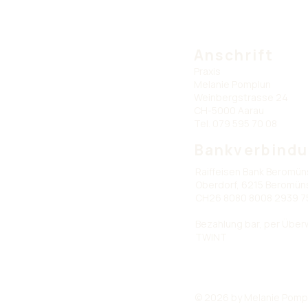
Anschrift
Praxis
Melanie Pomplun
Weinbergstrasse 24
CH-5000 Aarau
Tel. 079 595 70 08
Bankverbind
Raiffeisen Bank Beromün
Oberdorf, 6215 Beromün
CH26 8080 8008 2939 7
Bezahlung bar, per Übe
TWINT
© 2026 by Melanie Pomp