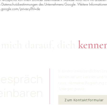
n Datenschutzbestimmungen des Unternehmens Google. Weitere Informationen 
es.google.com/privacy?hl=de
 mich darauf, dich
kenne
In einem unverbindlichen E
gespräch
lernen wir uns kennen und 
raus, ob meine Begleitung 
einbaren
Anliegen passt.
Zum Kontaktformular