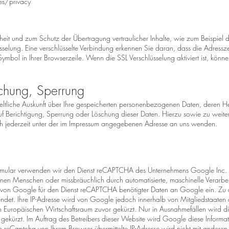
es/privacy
heit und zum Schutz der Übertragung vertraulicher Inhalte, wie zum Beispiel d
üsselung. Eine verschlüsselte Verbindung erkennen Sie daran, dass die Adressz
mbol in Ihrer Browserzeile. Wenn die SSL Verschlüsselung aktiviert ist, könne
schung, Sperrung
geltliche Auskunft über Ihre gespeicherten personenbezogenen Daten, deren
uf Berichtigung, Sperrung oder Löschung dieser Daten. Hierzu sowie zu wei
 jederzeit unter der im Impressum angegebenen Adresse an uns wenden.
formular verwenden wir den Dienst reCAPTCHA des Unternehmens Google Inc. 
en Menschen oder missbräuchlich durch automatisierte, maschinelle Verarbeit
er von Google für den Dienst reCAPTCHA benötigter Daten an Google ein. Zu
endet. Ihre IP-Adresse wird von Google jedoch innerhalb von Mitgliedstaaten
Europäischen Wirtschaftsraum zuvor gekürzt. Nur in Ausnahmefällen wird die
ekürzt. Im Auftrag des Betreibers dieser Website wird Google diese Informa
n reCaptcha von Ihrem Browser übermittelte IP-Adresse wird nicht mit ander