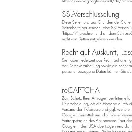
https://www.google.de/intl/de/polici
SSL-Verschlüsselung
Diese Seite nutzt aus Gründen der Sicher
Seitenbetreiber senden, eine SSL-Verschl
"https://" wechselt und an dem Schloss-Sy
nicht von Dritten mitgelesen werden.
Recht auf Auskunft, Lö
Sie haben jederzeit das Recht auf unent
der Datenverarbeitung sowie ein Recht a
personenbezogene Daten können Sie sich
reCAPTCHA
Zum Schutz Ihrer Anfragen per Internet
Unterscheidung, ob die Eingabe durch ein
Versand der IP-Adresse und ggf. weiter
Google übermittelt und dort weiter verw
Vertragsstaaten des Abkommens über den 
Google in den USA übertragen und dort g
Dienstes auszuwerten. Die im Rahmen vo