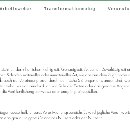
Arbeitsweise
Transformationsblog
Veransta
chtlich der inhaltlichen Richtigkeit, Genauigkeit, Aktualität, Zuverlässigkeit u
n Schäden materieller oder immaterieller Art, welche aus dem Zugriff oder
issbrauch der Verbindung oder durch technische Störungen entstanden sind, w
utor behält es sich ausdrücklich vor, Teile der Seiten oder das gesamte Ang
die Veröffentlichung zeitweise oder endgültig einzustellen.
 liegen ausserhalb unseres Verantwortungsbereichs Es wird jegliche Verantwor
en erfolgen auf eigene Gefahr des Nutzers oder der Nutzerin.