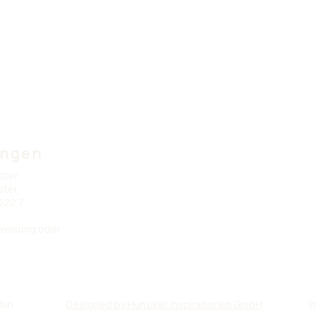
ungen
ster
ster
522 7
rweisung oder
lun
Designed by Hunziker Inspirationen GmbH
I