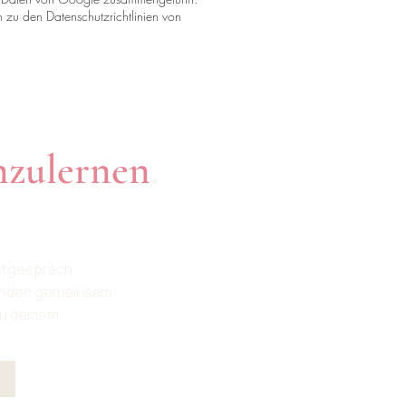
zu den Datenschutzrichtlinien von
nzulernen
.
rstgespräch
finden gemeinsam
zu deinem