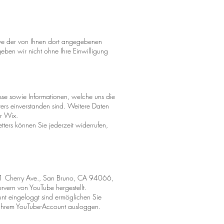
ve der von Ihnen dort angegebenen
eben wir nicht ohne Ihre Einwilligung
se sowie Informationen, welche uns die
rs einverstanden sind. Weitere Daten
r Wix.
ters können Sie jederzeit widerrufen,
 901 Cherry Ave., San Bruno, CA 94066,
rvern von YouTube hergestellt.
nt eingeloggt sind ermöglichen Sie
us Ihrem YouTube-Account ausloggen.