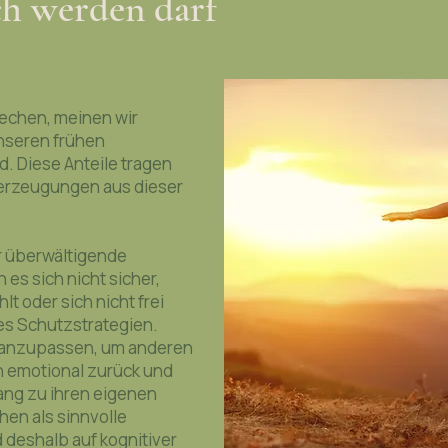
h werden darf
echen, meinen wir
unseren frühen
 Diese Anteile tragen
erzeugungen aus dieser
r überwältigende
es sich nicht sicher,
 oder sich nicht frei
es Schutzstrategien.
 anzupassen, um anderen
h emotional zurück und
ng zu ihren eigenen
hen als sinnvolle
 deshalb auf kognitiver