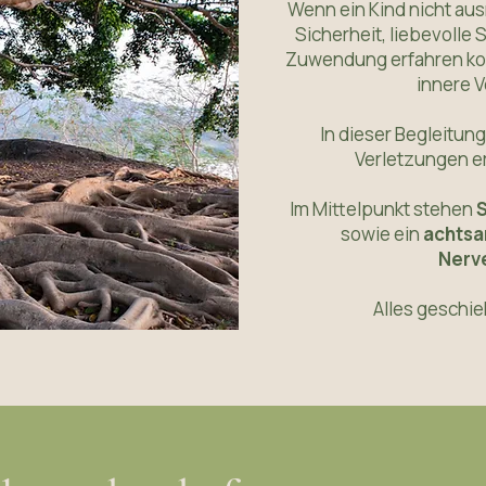
Wenn ein Kind nicht au
Sicherheit, liebevolle 
Zuwendung erfahren kon
innere 
In dieser Begleitung
Verletzungen e
Im Mittelpunkt stehen
S
sowie ein
achtsa
Nerv
Alles geschie