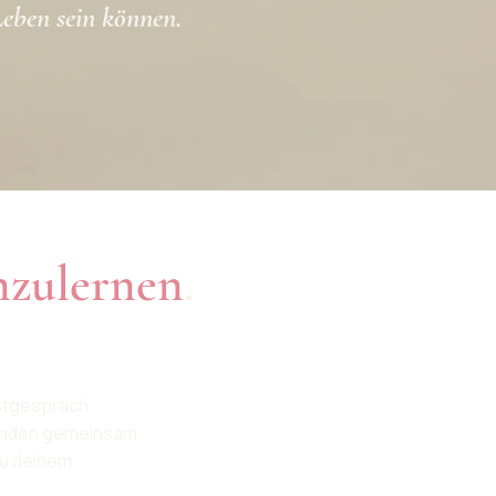
Leben sein können.
nzulernen
.
rstgespräch
finden gemeinsam
zu deinem