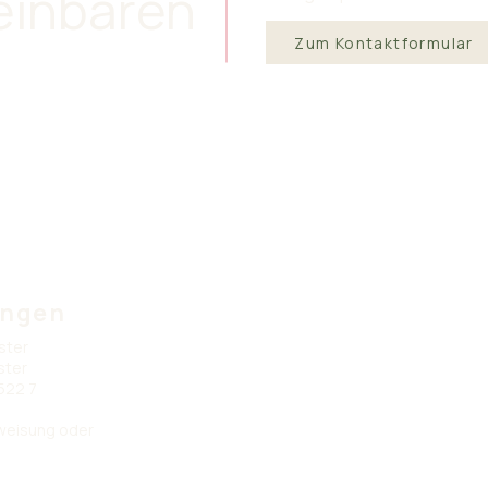
einbaren
Zum Kontaktformular
ungen
ster
ster
522 7
rweisung oder