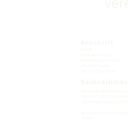
ver
Anschrift
Praxis
Melanie Pomplun
Weinbergstrasse 24
CH-5000 Aarau
Tel. 079 595 70 08
Bankverbind
Raiffeisen Bank Beromün
Oberdorf, 6215 Beromün
CH26 8080 8008 2939 7
Bezahlung bar, per Übe
TWINT