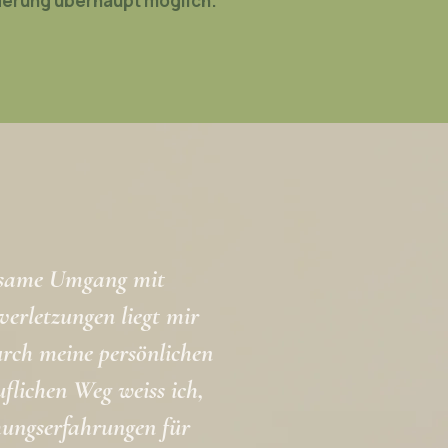
nderung überhaupt möglich.
tsame Umgang mit
erletzungen liegt mir
rch meine persönlichen
lichen Weg weiss ich,
ehungserfahrungen für