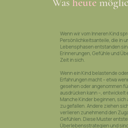
Was
heute
möglic
Wenn wir vom Inneren Kind spr
Persönlichkeitsanteile, die in 
Lebensphasen entstanden sind.
Erinnerungen, Gefühle und Üb
Zeit in sich.
Wenn ein Kind belastende ode
Erfahrungen macht – etwa wenn 
gesehen oder angenommen fühlt
ausdrücken kann –, entwickelt 
Manche Kinder beginnen, sich
zu gefallen. Andere ziehen sic
verlieren zunehmend den Zuga
Gefühlen. Diese Muster entste
Überlebensstrategien und sind