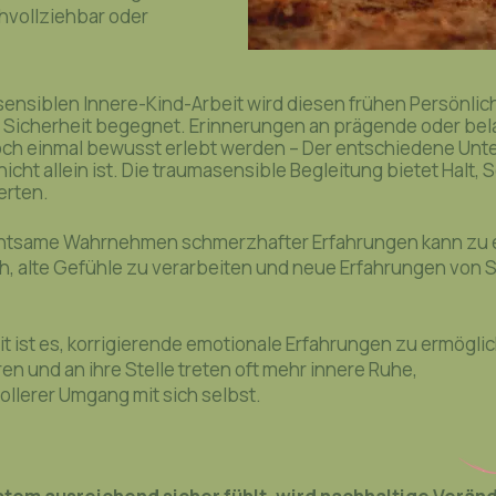
chvollziehbar oder
ensiblen Innere-Kind-Arbeit wird diesen frühen Persönlich
 Sicherheit begegnet. Erinnerungen an prägende oder bel
h einmal bewusst erlebt werden – Der
entschiedene
Unte
icht allein ist. Die traumasensible Begleitung bietet Halt,
erten.
chtsame Wahrnehmen schmerzhafter Erfahrungen kann zu e
h, alte Gefühle zu verarbeiten und neue Erfahrungen von 
it ist es, korrigierende emotionale Erfahrungen zu ermögli
en und an ihre Stelle treten oft mehr innere Ruhe,
ollerer Umgang mit sich selbst.