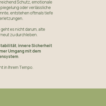
sreichend Schutz, emotionale
Spiegelung oder verlässliche
nte, entstehen oftmals tiefe
Verletzungen.
 geht es nicht darum, alte
rneut zu durchleben.
tabilität
,
innere Sicherheit
mer Umgang mit dem
ensystem
.
ht in Ihrem Tempo.