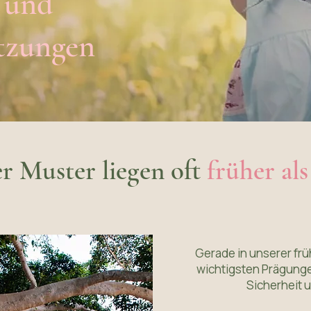
 und
etzungen
er Muster liegen oft
früher al
​Gerade in unserer fr
wichtigsten Prägunge
Sicherheit 