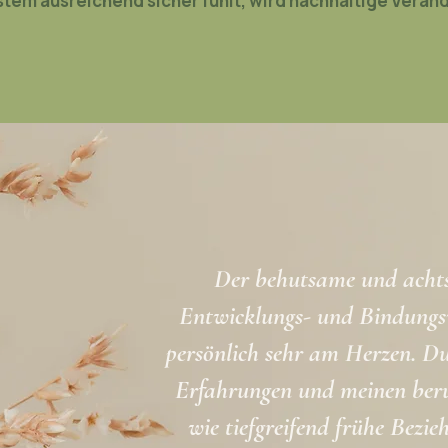
stem ausreichend sicher fühlt, wird nachhaltige Verä
Der behutsame und ach
Entwicklungs- und Bindungsv
persönlich sehr am Herzen. Du
Erfahrungen und meinen beruf
wie tiefgreifend frühe Bezi