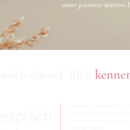
unser gesamtes späteres 
 mich darauf, dich
kenne
In einem unverbindlichen E
gespräch
lernen wir uns kennen und 
raus, ob meine Begleitung 
Anliegen passt.